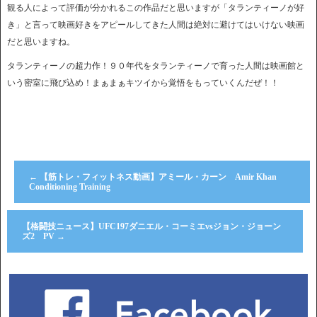
観る人によって評価が分かれるこの作品だと思いますが「タランティーノが好
き」と言って映画好きをアピールしてきた人間は絶対に避けてはいけない映画
だと思いますね。
タランティーノの超力作！９０年代をタランティーノで育った人間は映画館と
いう密室に飛び込め！まぁまぁキツイから覚悟をもっていくんだぜ！！
←
【筋トレ・フィットネス動画】アミール・カーン Amir Khan
Conditioning Training
【格闘技ニュース】UFC197ダニエル・コーミエvsジョン・ジョーン
ズ2 PV
→