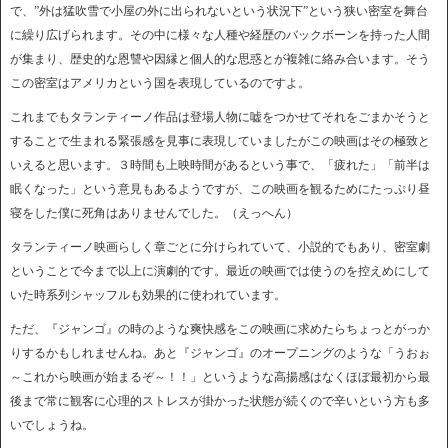
で、”外は猛吹雪で小屋の外に出られないという状況下”という狭い密室を舞台
に繰り広げられます。その中に様々な人種や経歴のバックボーンを持った人間
が集まり、歴史的な恩讐や因縁と個人的な思惑とが複雑に絡み合います。そう
この密室はアメリカという国を表現しているのですよ。
これまでもタランティーノ作品は登場人物に嘘をつかせてそれをごまかそうと
することで生まれる緊張感を見事に表現していましたがこの映画はその極致と
いえると思います。３時間も上映時間があるという事で、「疲れた」「前半は
眠くなった」という意見もあるようですが、この映画を観るためにたっぷり昼
寝をした僕に死角はありませんでした。（えっへん）
タランティーノ映画らしく章ごとに分けられていて、小説的でもあり、密室劇
ということで今まで以上に演劇的です。最近の映画では使うのを控えめにして
いた時系列シャッフルも効果的に使われています。
ただ、『ジャンゴ』の時のような爽快感をこの映画に求めたらちょっとがっか
りするかもしれませんね。あと『ジャンゴ』のオープニングのような「うおぉ
～これから映画が始まるぞ～！！」というような高揚感はなくほぼ最初から最
後まで常に観客に心理的ストレスが掛かった状態が続くので辛いという方も多
いでしょうね。