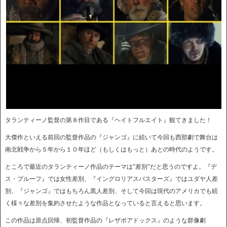
タランティーノ監督の第８作目である『ヘイトフルエイト』観てきました！
大傑作といえる前回の監督作品の『ジャンゴ』に続いて今回も西部劇で舞台は
南北戦争から５年から１０年ほど（もしくはもっと）あとの時代のようです。
ところで最近のタランティーノ作品のテーマは”差別”だと思うのですよ。『デ
ス・プルーフ』では女性差別、『イングロリアスバスターズ』ではユダヤ人差
別、『ジャンゴ』ではもちろん黒人差別、そして今回は現代のアメリカでも続
く様々な差別を集約させたような作品となっていると言えると思います。
この作品は原点回帰、初監督作品の『レザボアドックス』のような群像劇