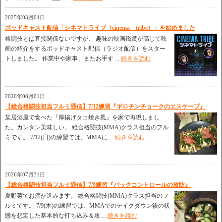
2025年03月04日
ポッドキャスト配信「シネマトライブ（cinema tribe）」を始めました
格闘技とは直接関係ないですが、 趣味の映画鑑賞が高じて映
画の紹介をするポッドキャスト配信（ラジオ配信）をスター
トしました。 作業中や家事、またお手す ...
続きを読む
2026年08月01日
【総合格闘技担当フルミ通信】7/12練習『ギロチンチョークのエスケープ』
某居酒屋で食べた『厚揚げタコ焼き風』を家で再現しまし
た。カンタン美味しい。 総合格闘技(MMA)クラス担当のフル
ミです。 7/12(日)の練習では、MMAに ...
続きを読む
2026年07月31日
【総合格闘技担当フルミ通信】7/9練習『バックコントロールの攻防』
夏野菜でお酒が進みます。 総合格闘技(MMA)クラス担当のフ
ルミです。 7/9(木)の練習では、MMAでのテイクダウン後の状
態を想定した基本的な打ち込み＆攻 ...
続きを読む