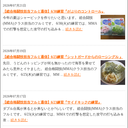
2026年07月21日
【総合格闘技担当フルミ通信】6/30練習『がぶりのコントロール』
今年の夏はシャービックを作りたいと思います。 総合闘技
(MMA)クラス担当のフルミです。 6/30(火)の練習では、MMA
での打撃を想定した攻守の打ち込み＆ ...
続きを読む
2026年07月19日
【総合格闘技担当フルミ通信】6/25練習『シットガードからのローシングル 』
先日、うどんのトッピングが何も無かったので海苔を乗せて
みたら意外とイケました。 総合格闘技(MMA)クラス担当のフ
ルミです。 6/25(木)の練習では、MM ...
続きを読む
2026年07月17日
【総合格闘技担当フルミ通信】6/23練習『サイドキックの練習』
ダブル台風が来るとか来ないとか?らしいです。 総合闘技(MMA)クラス担当の
フルミです。 6/23(火)の練習では、MMAでの打撃を想定した攻守の打ち込み＆
攻 ...
続きを読む