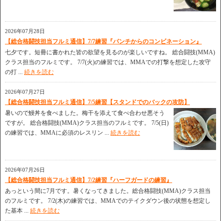
2026年07月28日
【総合格闘技担当フルミ通信】7/7練習『パンチからのコンビネーション』
七夕です。短冊に書かれた皆の欲望を見るのが楽しいですね。 総合闘技(MMA)
クラス担当のフルミです。 7/7(火)の練習では、MMAでの打撃を想定した攻守
の打 ...
続きを読む
2026年07月27日
【総合格闘技担当フルミ通信】7/5練習【スタンドでのバックの攻防】
暑いので鰻丼を食べました。梅干を添えて食べ合わせ悪そう
ですが。 総合格闘技(MMA)クラス担当のフルミです。 7/5(日)
の練習では、MMAに必須のレスリン ...
続きを読む
2026年07月26日
【総合格闘技担当フルミ通信】7/2練習『ハーフガードの練習』
あっという間に7月です。暑くなってきました。総合格闘技(MMA)クラス担当
のフルミです。 7/2(木)の練習では、MMAでのテイクダウン後の状態を想定し
た基本 ...
続きを読む