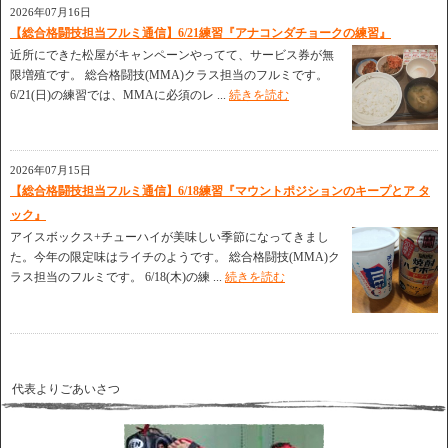
2026年07月16日
【総合格闘技担当フルミ通信】6/21練習『アナコンダチョークの練習』
近所にできた松屋がキャンペーンやってて、サービス券が無
限増殖です。 総合格闘技(MMA)クラス担当のフルミです。
6/21(日)の練習では、MMAに必須のレ ...
続きを読む
2026年07月15日
【総合格闘技担当フルミ通信】6/18練習『マウントポジションのキープとア タ
ック』
アイスボックス+チューハイが美味しい季節になってきまし
た。今年の限定味はライチのようです。 総合格闘技(MMA)ク
ラス担当のフルミです。 6/18(木)の練 ...
続きを読む
代表よりごあいさつ