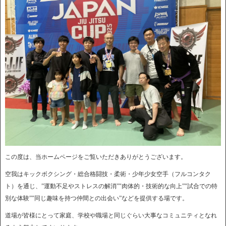
この度は、当ホームページをご覧いただきありがとうございます。
空我はキックボクシング・総合格闘技・柔術・少年少女空手（フルコンタク
ト）を通じ、”運動不足やストレスの解消”"肉体的・技術的な向上”"試合での特
別な体験”"同じ趣味を持つ仲間との出会い”などを提供する場です。
道場が皆様にとって家庭、学校や職場と同じぐらい大事なコミュニティとなれ