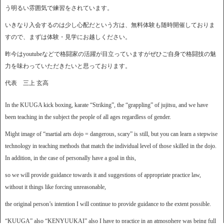
う明るい雰囲気で練習をされています。
いきなり入会するのは少し心配だという方は、無料体験も随時開催しておりま
すので、まずは体験・見学にお越しください。
昨今はyoutubeなどで格闘家の活躍が目立っていますがぜひご自身で格闘技の魅
力を味わっていただきたいと思っております。
代表 三上 玄高
In the KUUGA kick boxing, karate “Striking”, the “grappling” of jujitsu, and we have
been teaching in the subject the people of all ages regardless of gender.
Might image of “martial arts dojo = dangerous, scary” is still, but you can learn a stepwise
technology in teaching methods that match the individual level of those skilled in the dojo.
In addition, in the case of personally have a goal in this,
so we will provide guidance towards it and suggestions of appropriate practice law,
without it things like forcing unreasonable,
the original person’s intention I will continue to provide guidance to the extent possible.
“KUUGA” also “KENYUUKAI” also I have to practice in an atmosphere was being full