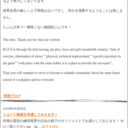
るよう努力してまいります。
体育会系の厳しい上下関係はないですし、何かを強要するようなことは致しま
せん。
たぶん日本で一番怖くない格闘技ジムです！
This time, Thank you for visit our website.
KUUGA through the kick boxing, jiu-jitsu, boys and girls karate(full contact), “lack of
exercise, elimination of stress” “physical, technical improvement” “special experience in
the game” “with peers with the same hobby it is a place to provide the encounter”.
Dojo you will continue to strive to become a valuable community about the same home,
school or workplace and for everyone.
空我ブログ
2026年04月06日
ショート動画を作成しております！
空我の普段の練習風景や試合の様子のダイジェストでお届けしております！ ぜ
ひご覧くださいm(__)m ...
続きを読む