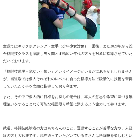
空我ではキックボクシング・空手（少年少女対象）・柔術、また2020年から総
合格闘技クラスを増設し男女問わず幅広い年代の方々を対象に指導させていた
だいております。
「格闘技道場＝危ない・怖い」というイメージがいまだにあるかもしれません
が、当道場では個人それぞれのレベルに合った指導方法で段階的に技術を習得
していただく事を念頭に指導しており利ます。
また、その中で個人的に目標をお持ちの場合は、本人の意思や希望に基づき無
理強いをすることなく可能な範囲限り希望に添えるよう協力して参ります。
武道、格闘技経験者の方はもちろんのこと、運動することが苦手な方や、未経
験の方も大歓迎です。現在通っていただいている皆さんは格闘技を楽しむとい