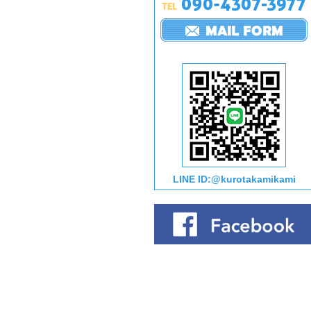
LINE ID:@kurotakamikami