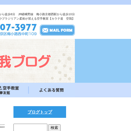
から徒歩8分 JR嵯峨野線 梅小路京都西駅から徒歩10分
やブラジリアン柔術が習える空手教室【カラテ道 空我】
ブログトップ