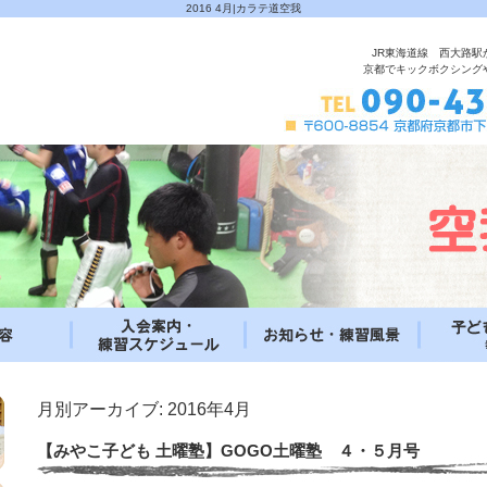
2016 4月|カラテ道空我
JR東海道線 西大路駅
京都でキックボクシング
月別アーカイブ:
2016年4月
【みやこ子ども 土曜塾】GOGO土曜塾 ４・５月号