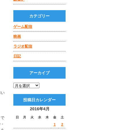
カテゴリー
ゲーム配信
映画
ラジオ配信
日記
アーカイブ
幸い
投稿日カレンダー
2016年4月
）で
日
月
火
水
木
金
土
学・
1
2