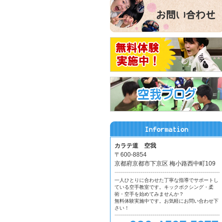
カラテ道 空我
〒600-8854
京都府京都市下京区 梅小路西中町109
一人ひとりに合わせた丁寧な指導でサポートし
ている空手教室です。キックボクシング・柔
術・空手を始めてみませんか？
無料体験実施中です。お気軽にお問い合わせ下
さい！