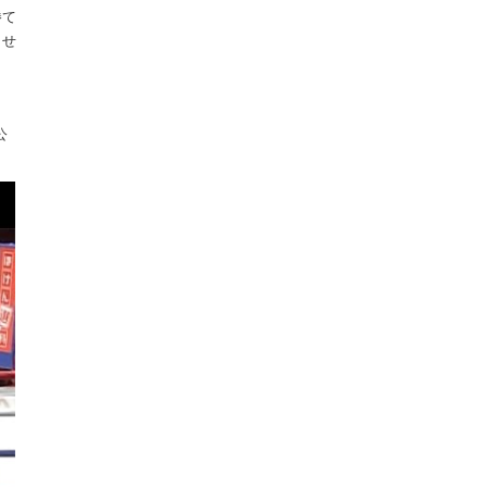
勝て
ませ
公