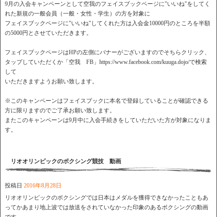
9月の入会キャンペーンとして空我のフェイスブックページに"いいね"をしてく
れた新規の一般会員（一般・女性・学生）の方を対象に
フェイスブックページに"いいね"してくれた方は入会金10000円のところを半額
の5000円とさせていただきます。
フェイスブックページはHPの左側にバナーがございますのでそちらクリック、
タップしていただくか「空我 FB」https://www.facebook.com/kuuga.dojo/で検索
して
いただきますようお願い致します。
※このキャンペーンはフェイスブックに本名で登録していることが確認できる
方に限りますのでご了承お願い致します。
またこのキャンペーンは9月中に入会手続きをしていただいた方が対象になりま
す。
リオオリンピックのボクシング競技 動画
投稿日
2016年8月28日
リオオリンピックのボクシングでは日本はメダルを獲得できなかったこともあ
ってかあまり地上波では放送をされていなかった印象のあるボクシングの動画