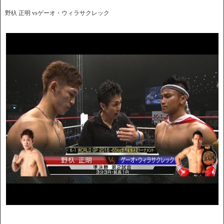
野杁 正明 vsゲーオ・ウィラサクレック