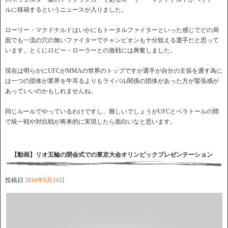
ルに移籍するというニュースが入りました。
ローリー・マクドナルドはいかにもトータルファイターといった感じでどの局
面でも一流の穴の無いファイターでチャンピオンも十分狙える選手だと思って
います。とくにロビー・ローラーとの激戦には興奮しました。
現在は明らかにUFCがMMAの世界のトップですが選手が自分の主張を通す為に
は一つの団体が業界を牛耳るよりもライバル関係の団体があった方が緊張感が
あっていいのかもしれませんね。
同じルールでやっているわけですし、難しいでしょうがUFCとベラトールの間
で統一戦や対抗戦が将来的に実現したら面白いなと思います。
【動画】リオ五輪の閉会式での東京大会オリンピックプレゼンテーション
投稿日
2016年8月24日