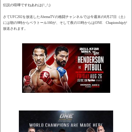
伝説の喧嘩ですねあれは(^_^;)
さてUFC202を放送したAbemaTVの格闘チャンネルでは今週末の8月27日（土）
には朝の9時からベラトール160が、そして夜の11時からはONE Chapionshipが
放送されます。