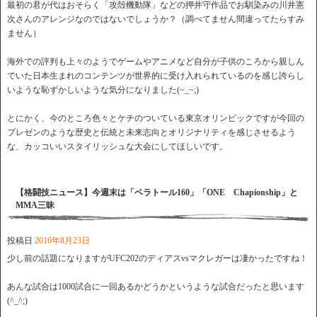
最初の君が代はおそらく「攻殻機動隊」などの押井守作品でお馴染みの川井憲
次さんのアレンジなのではないでしょうか？（調べてません間違ってたらすみ
ません）
海外での評判も上々のようでゲームやアニメなど自分が子供のころから親しん
でいた日本生まれのコンテンツが世界的に受け入れられているのを感じ誇らし
いような恥ずかしいような気分になりました(~_~;)
とにかく、今のところ色々とケチのついている東京オリンピックですが今回の
プレゼンのような歴史と伝統と未来志向とオリジナリティを感じさせるよう
な、カッコいいスタイリッシュな大会にしてほしいです。
【格闘技ニュース】今週末は「ベラトール160」「ONE Chapionship」と
MMA三昧
投稿日
2016年8月23日
少し前の話題になりますがUFC202のディアスvsマクレガーは凄かったですね！
あんな試合は1000試合に一回あるかどうかというような試合だったと思います
(^_^;)