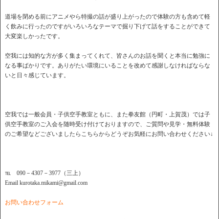
道場を閉める前にアニメやら特撮の話が盛り上がったので体験の方も含めて軽
く飲みに行ったのですがいろいろなテーマで掘り下げて話をすることができて
大変楽しかったです。
空我には知的な方が多く集まってくれて、皆さんのお話を聞くと本当に勉強に
なる事ばかりです。ありがたい環境にいることを改めて感謝しなければならな
いと日々感じています。
空我では一般会員・子供空手教室ともに、また拳友館（円町・上賀茂）では子
供空手教室のご入会を随時受け付けておりますので、ご質問や見学・無料体験
のご希望などございましたらこちらからどうぞお気軽にお問い合わせください↓
℡ 090－4307－3977（三上）
Email kurotaka.mikami@gmail.com
お問い合わせフォーム