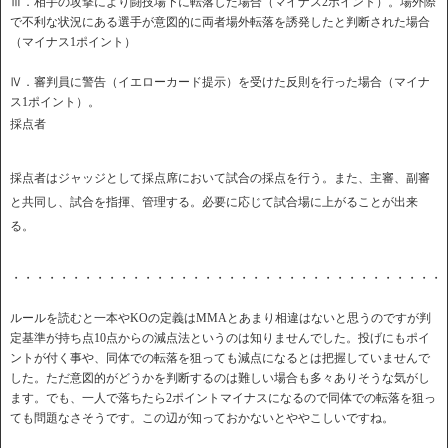
Ⅲ．相手の攻撃により闘技場下に転落した場合（マイナス2ポイント）。場外際
で不利な状況にある選手が意図的に両者場外転落を誘発したと判断された場合
（マイナス1ポイント）
Ⅳ．審判員に警告（イエローカード提示）を受けた反則を行った場合（マイナ
ス1ポイント）。
採点者
採点者はジャッジとして採点席において試合の採点を行う。また、主審、副審
と共同し、試合を指揮、管理する。必要に応じて試合場に上がることが出来
る。
・・・・・・・・・・・・・・・・・・・・・・・・・・・・・・・・・・・・
ルールを読むと一本やKOの定義はMMAとあまり相違はないと思うのですが判
定基準が持ち点10点からの減点法というのは知りませんでした。投げにもポイ
ントが付く事や、同体での転落を狙っても減点になるとは把握していませんで
した。ただ意図的がどうかを判断するのは難しい場合も多々ありそうな気がし
ます。でも、一人で落ちたら2ポイントマイナスになるので同体での転落を狙っ
ても問題なさそうです。この辺が知っておかないとややこしいですね。