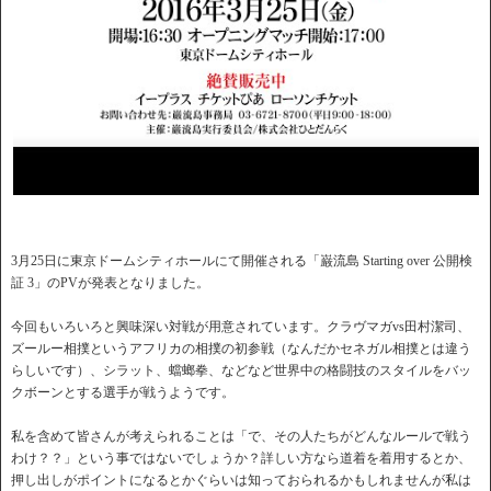
3月25日に東京ドームシティホールにて開催される「巌流島 Starting over 公開検
証 3」のPVが発表となりました。
今回もいろいろと興味深い対戦が用意されています。クラヴマガvs田村潔司、
ズールー相撲というアフリカの相撲の初参戦（なんだかセネガル相撲とは違う
らしいです）、シラット、蟷螂拳、などなど世界中の格闘技のスタイルをバッ
クボーンとする選手が戦うようです。
私を含めて皆さんが考えられることは「で、その人たちがどんなルールで戦う
わけ？？」という事ではないでしょうか？詳しい方なら道着を着用するとか、
押し出しがポイントになるとかぐらいは知っておられるかもしれませんが私は