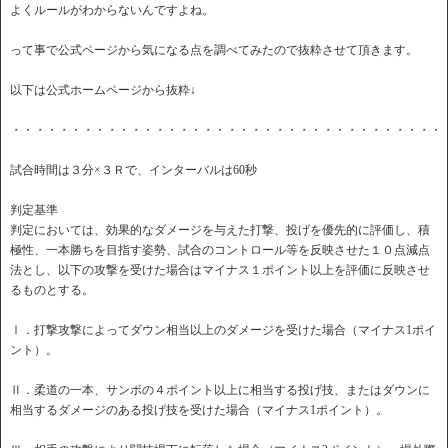
よくルールがわからないんですよね。
って事で公式ページから気になる点を調べてみたので抜粋させて頂きます。
以下は公式ホームページから抜粋↓
・・・・・・・・・・・・・・・・・・・・・・・・・・・・・・・・・・・・
試合時間は３分×３Ｒで、インターバルは60秒
判定基準
判定においては、効果的なダメージを与えた打撃、投げを優先的に評価し、積
極性、一本勝ちを目指す姿勢、試合のコントロール等を反映させた１０点減点
法とし、以下の攻撃を受けた場合はマイナス１ポイント以上を評価に反映させ
るものとする。
Ⅰ．打撃攻撃によってダウン相当以上のダメージを受けた場合（マイナス1ポイ
ント）。
Ⅱ．柔道の一本、サンボの４ポイント以上に相当する投げ技、またはダウンに
相当するダメージのある投げ技を受けた場合（マイナス1ポイント）。