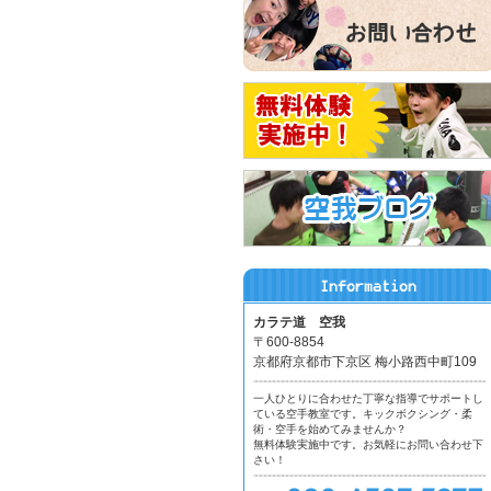
カラテ道 空我
〒600-8854
京都府京都市下京区 梅小路西中町109
一人ひとりに合わせた丁寧な指導でサポートし
ている空手教室です。キックボクシング・柔
術・空手を始めてみませんか？
無料体験実施中です。お気軽にお問い合わせ下
さい！