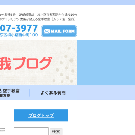
から徒歩8分 JR嵯峨野線 梅小路京都西駅から徒歩10分
やブラジリアン柔術が習える空手教室【カラテ道 空我】
ブログトップ