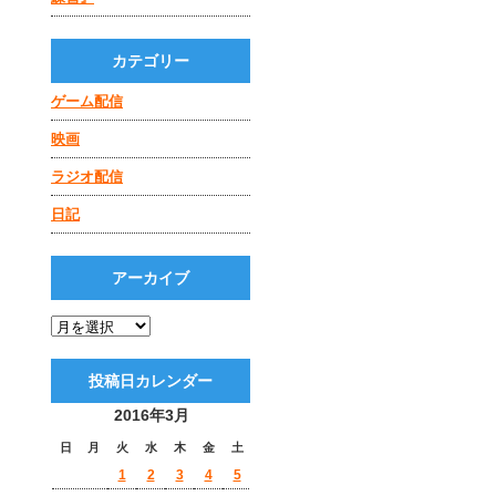
カテゴリー
ゲーム配信
映画
ラジオ配信
日記
アーカイブ
投稿日カレンダー
2016年3月
日
月
火
水
木
金
土
1
2
3
4
5