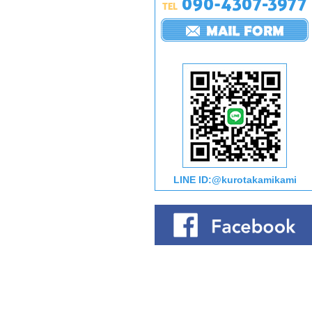
LINE ID:@kurotakamikami