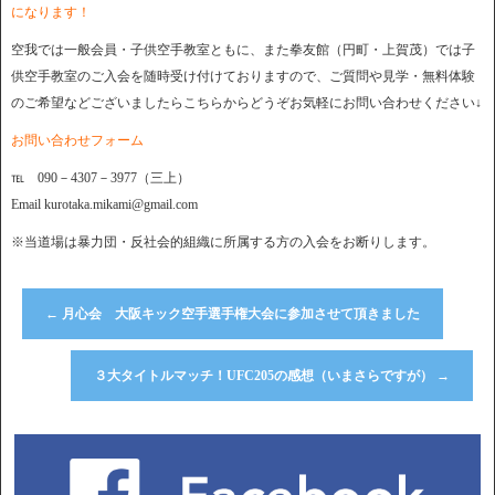
になります！
空我では一般会員・子供空手教室ともに、また拳友館（円町・上賀茂）では子
供空手教室のご入会を随時受け付けておりますので、ご質問や見学・無料体験
のご希望などございましたらこちらからどうぞお気軽にお問い合わせください↓
お問い合わせフォーム
℡ 090－4307－3977（三上）
Email kurotaka.mikami@gmail.com
※当道場は暴力団・反社会的組織に所属する方の入会をお断りします。
←
月心会 大阪キック空手選手権大会に参加させて頂きました
３大タイトルマッチ！UFC205の感想（いまさらですが）
→