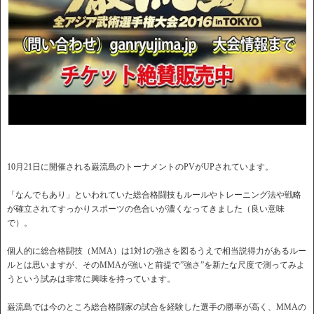
10月21日に開催される巌流島のトーナメントのPVがUPされています。
「なんでもあり」といわれていた総合格闘技もルールやトレーニング法や戦略
が確立されてすっかりスポーツの色合いが濃くなってきました（良い意味
で）。
個人的に総合格闘技（MMA）は1対1の強さを図るうえで相当説得力があるルー
ルとは思いますが、そのMMAが強いと前提で”強さ”を新たな尺度で測ってみよ
うという試みは非常に興味を持っています。
巌流島では今のところ総合格闘家の試合を経験した選手の勝率が高く、MMAの