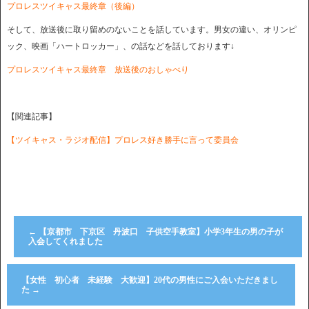
プロレスツイキャス最終章（後編）
そして、放送後に取り留めのないことを話しています。男女の違い、オリンピ
ック、映画「ハートロッカー」、の話などを話しております↓
プロレスツイキャス最終章 放送後のおしゃべり
【関連記事】
【ツイキャス・ラジオ配信】プロレス好き勝手に言って委員会
←
【京都市 下京区 丹波口 子供空手教室】小学3年生の男の子が
入会してくれました
【女性 初心者 未経験 大歓迎】20代の男性にご入会いただきまし
た
→