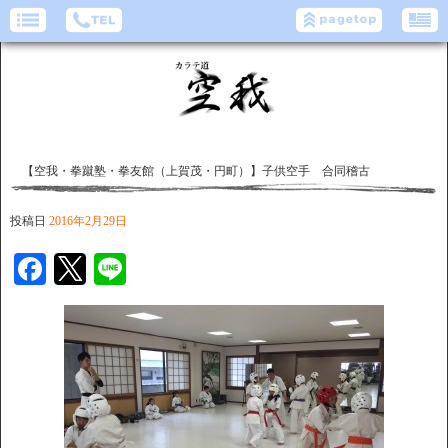
【空我・拳蹴塾・拳友館（上賀茂・円町）】子供空手 合同稽古
投稿日
2016年2月29日
Facebook
Twitter
Line