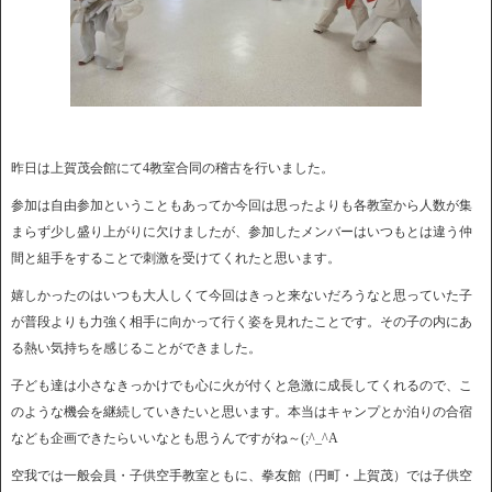
昨日は上賀茂会館にて4教室合同の稽古を行いました。
参加は自由参加ということもあってか今回は思ったよりも各教室から人数が集
まらず少し盛り上がりに欠けましたが、参加したメンバーはいつもとは違う仲
間と組手をすることで刺激を受けてくれたと思います。
嬉しかったのはいつも大人しくて今回はきっと来ないだろうなと思っていた子
が普段よりも力強く相手に向かって行く姿を見れたことです。その子の内にあ
る熱い気持ちを感じることができました。
子ども達は小さなきっかけでも心に火が付くと急激に成長してくれるので、こ
のような機会を継続していきたいと思います。本当はキャンプとか泊りの合宿
なども企画できたらいいなとも思うんですがね～(;^_^A
空我では一般会員・子供空手教室ともに、拳友館（円町・上賀茂）では子供空