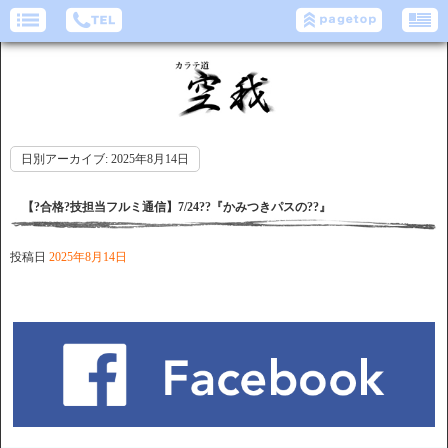
日別アーカイブ:
2025年8月14日
【?合格?技担当フルミ通信】7/24??『かみつきパスの??』
投稿日
2025年8月14日