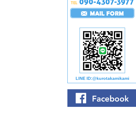
LINE ID:@kurotakamikami