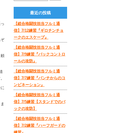
最近の投稿
張っ
【総合格闘技担当フルミ通
信】7/12練習『ギロチンチョ
ークのエスケープ』
れぞ
【総合格闘技担当フルミ通
信】7/9練習『バックコントロ
て頼
ールの攻防』
【総合格闘技担当フルミ通
晴
信】7/7練習『パンチからのコ
す。
ンビネーション』
せに
【総合格闘技担当フルミ通
信】7/5練習【スタンドでのバ
じま
ックの攻防】
【総合格闘技担当フルミ通
信】7/2練習『ハーフガードの
練習』