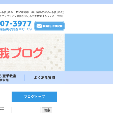
から徒歩8分 JR嵯峨野線 梅小路京都西駅から徒歩10分
やブラジリアン柔術が習える空手教室【カラテ道 空我】
ブログトップ