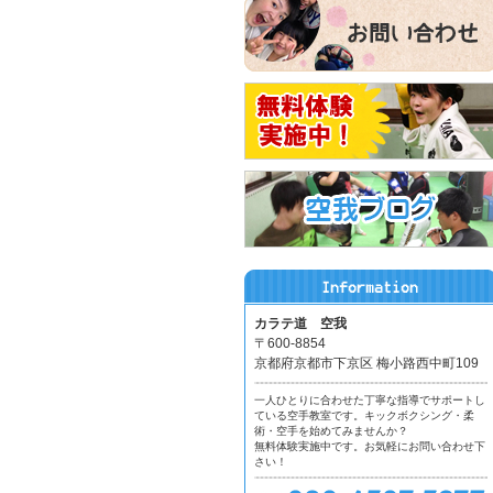
カラテ道 空我
〒600-8854
京都府京都市下京区 梅小路西中町109
一人ひとりに合わせた丁寧な指導でサポートし
ている空手教室です。キックボクシング・柔
術・空手を始めてみませんか？
無料体験実施中です。お気軽にお問い合わせ下
さい！