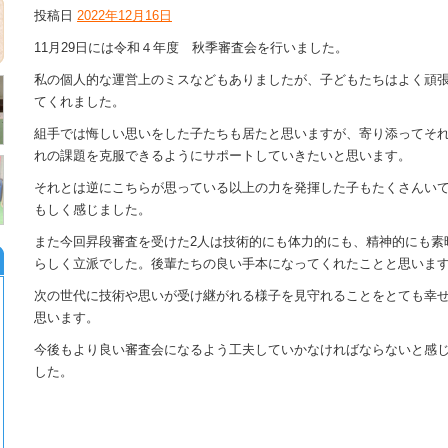
投稿日
2022年12月16日
11月29日には令和４年度 秋季審査会を行いました。
私の個人的な運営上のミスなどもありましたが、子どもたちはよく頑
てくれました。
組手では悔しい思いをした子たちも居たと思いますが、寄り添ってそ
れの課題を克服できるようにサポートしていきたいと思います。
それとは逆にこちらが思っている以上の力を発揮した子もたくさんい
もしく感じました。
また今回昇段審査を受けた2人は技術的にも体力的にも、精神的にも素
らしく立派でした。後輩たちの良い手本になってくれたことと思いま
次の世代に技術や思いが受け継がれる様子を見守れることをとても幸
思います。
今後もより良い審査会になるよう工夫していかなければならないと感
した。