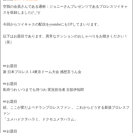
空我の会員さんである通称：ジョニーさんプレゼンツであるプロレスツイキャ
スを収録しました(^_^)/
今回からツイキャスの配信をyoutubeにもUPしてまいります。
以下はお題目であります。異常なテンションのおしゃべりをお聴きください！
（笑）
✏️お題目
新 日本プロレス 1.4東京ドーム大会 感想言うん会
✏️お題目
私待つわ いつまでも待つわ 実況担当者 古舘伊知郎
✏️お題目
続、ここが変だよベテランプロレスファン 。 これからどうする新規プロレスフ
ァン
「ユメハドクヲハラミ、ドクモユメヲハラム」
✏️お題目