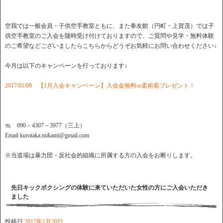
空我では一般会員・子供空手教室ともに、また拳友館（円町・上賀茂）では子
供空手教室のご入会を随時受け付けておりますので、ご質問や見学・無料体験
のご希望などございましたらこちらからどうぞお気軽にお問い合わせください↓
今月は以下のキャンペーンを行っております↓
2017/01/09 【1月入会キャンペーン】入会金無料or柔術着プレゼント！
℡ 090－4307－3977（三上）
Email kurotaka.mikami@gmail.com
※当道場は暴力団・反社会的組織に所属する方の入会をお断りします。
先日キックボクシングの体験に来ていただいた女性の方にご入会いただき
ました
投稿日
2017年1月20日