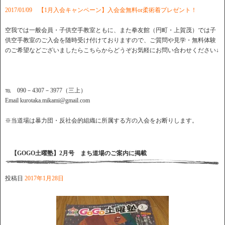
2017/01/09 【1月入会キャンペーン】入会金無料or柔術着プレゼント！
空我では一般会員・子供空手教室ともに、また拳友館（円町・上賀茂）では子
供空手教室のご入会を随時受け付けておりますので、ご質問や見学・無料体験
のご希望などございましたらこちらからどうぞお気軽にお問い合わせください↓
℡ 090－4307－3977（三上）
Email kurotaka.mikami@gmail.com
※当道場は暴力団・反社会的組織に所属する方の入会をお断りします。
【GOGO土曜塾】2月号 まち道場のご案内に掲載
投稿日
2017年1月28日