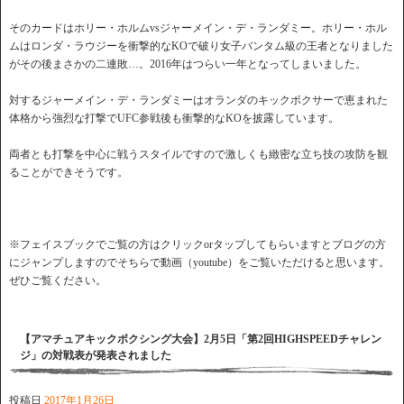
そのカードはホリー・ホルムvsジャーメイン・デ・ランダミー。ホリー・ホル
ムはロンダ・ラウジーを衝撃的なKOで破り女子バンタム級の王者となりました
がその後まさかの二連敗…。2016年はつらい一年となってしまいました。
対するジャーメイン・デ・ランダミーはオランダのキックボクサーで恵まれた
体格から強烈な打撃でUFC参戦後も衝撃的なKOを披露しています。
両者とも打撃を中心に戦うスタイルですので激しくも緻密な立ち技の攻防を観
ることができそうです。
※フェイスブックでご覧の方はクリックorタップしてもらいますとブログの方
にジャンプしますのでそちらで動画（youtube）をご覧いただけると思います。
ぜひご覧ください。
【アマチュアキックボクシング大会】2月5日「第2回HIGHSPEEDチャレン
ジ」の対戦表が発表されました
投稿日
2017年1月26日