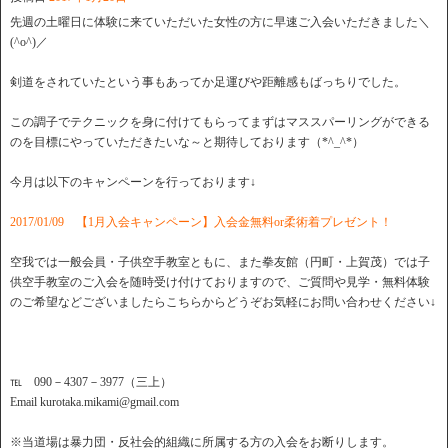
先週の土曜日に体験に来ていただいた女性の方に早速ご入会いただきました＼
(^o^)／
剣道をされていたという事もあってか足運びや距離感もばっちりでした。
この調子でテクニックを身に付けてもらってまずはマススパーリングができる
のを目標にやっていただきたいな～と期待しております（*^_^*）
今月は以下のキャンペーンを行っております↓
2017/01/09 【1月入会キャンペーン】入会金無料or柔術着プレゼント！
空我では一般会員・子供空手教室ともに、また拳友館（円町・上賀茂）では子
供空手教室のご入会を随時受け付けておりますので、ご質問や見学・無料体験
のご希望などございましたらこちらからどうぞお気軽にお問い合わせください↓
℡ 090－4307－3977（三上）
Email kurotaka.mikami@gmail.com
※当道場は暴力団・反社会的組織に所属する方の入会をお断りします。