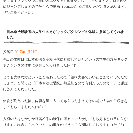
※フェイスブックでご覧の方はクリックorタップしてもらいますとブログの方
にジャンプしますのでそちらで動画（youtube）をご覧いただけると思います。
ぜひご覧ください。
日本拳法経験者の大学生の方がキックボクシングの体験に参加してくれま
した
投稿日
2017年1月21日
先日の水曜日は日本拳法を高校時代に経験していたという大学生の方がキック
ボクシングの体験に参加してくれました(^_^)/
とても大柄な方ということもあったので「結構大会でいいとこまでいってたで
しょ？」と聞くと「日本拳法は階級が無差別なので有利だったので…」と謙虚
に答えてくれました。
体験が終わった後、内容を気に入ってもらったようでその場で入会の手続きを
してもらいました＼(^o^)／
大柄の人はなかなか練習相手の確保に困るので入会してもらえると非常に助か
ります。試合にも出たいとこの事なのでその点も期待しております（*^_^*）