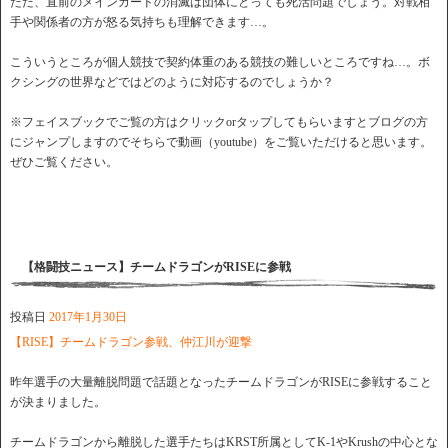
ただ、直前のメインカードの消滅は団体にとっても死活問題でしょう。対戦相
手や関係者の方が怒る気持ちも理解できます…。
こういうところが個人競技で契約体重のある競技の難しいところですね…。ボ
クシングの世界などではどのように対応するのでしょうか？
※フェイスブックでご覧の方はクリックorタップしてもらいますとブログの方
にジャンプしますのでそちらで動画（youtube）をご覧いただけると思います。
ぜひご覧ください。
【格闘技ニュース】チームドラゴンがRISEに参戦
投稿日
2017年1月30日
【RISE】チームドラゴン参戦、仲江川が迎撃
昨年選手の大量離脱問題で話題となったチームドラゴンがRISEに参戦すること
が決まりました。
チームドラゴンから離脱した選手たちはKRST所属としてK-1やKrushの中心とな