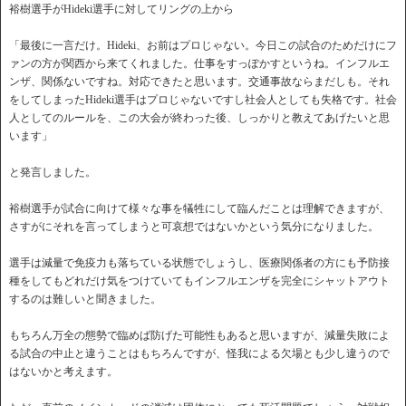
裕樹選手がHideki選手に対してリングの上から
「最後に一言だけ。Hideki、お前はプロじゃない。今日この試合のためだけにフ
ァンの方が関西から来てくれました。仕事をすっぽかすというね。インフルエ
ンザ、関係ないですね。対応できたと思います。交通事故ならまだしも。それ
をしてしまったHideki選手はプロじゃないですし社会人としても失格です。社会
人としてのルールを、この大会が終わった後、しっかりと教えてあげたいと思
います」
と発言しました。
裕樹選手が試合に向けて様々な事を犠牲にして臨んだことは理解できますが、
さすがにそれを言ってしまうと可哀想ではないかという気分になりました。
選手は減量で免疫力も落ちている状態でしょうし、医療関係者の方にも予防接
種をしてもどれだけ気をつけていてもインフルエンザを完全にシャットアウト
するのは難しいと聞きました。
もちろん万全の態勢で臨めば防げた可能性もあると思いますが、減量失敗によ
る試合の中止と違うことはもちろんですが、怪我による欠場とも少し違うので
はないかと考えます。