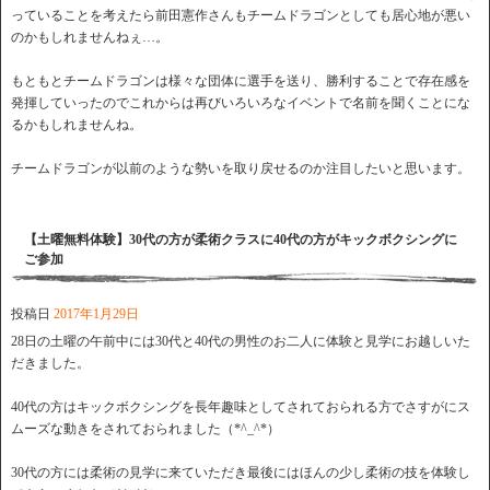
っていることを考えたら前田憲作さんもチームドラゴンとしても居心地が悪い
のかもしれませんねぇ…。
もともとチームドラゴンは様々な団体に選手を送り、勝利することで存在感を
発揮していったのでこれからは再びいろいろなイベントで名前を聞くことにな
るかもしれませんね。
チームドラゴンが以前のような勢いを取り戻せるのか注目したいと思います。
【土曜無料体験】30代の方が柔術クラスに40代の方がキックボクシングに
ご参加
投稿日
2017年1月29日
28日の土曜の午前中には30代と40代の男性のお二人に体験と見学にお越しいた
だきました。
40代の方はキックボクシングを長年趣味としてされておられる方でさすがにス
ムーズな動きをされておられました（*^_^*）
30代の方には柔術の見学に来ていただき最後にはほんの少し柔術の技を体験し