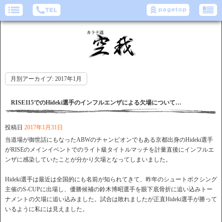
月別アーカイブ:
2017年1月
RISE115でのHideki選手のインフルエンザによる欠場について…
投稿日
2017年1月31日
当道場が御世話にもなったABWのチャンピオンでもある京都出身のHideki選手
がRISEのメインイベントでのライト級タイトルマッチを計量直後にインフルエ
ンザに感染していたことが分かり欠場となってしまいました。
Hideki選手は最近は全国的にも名前が知られてきて、昨年のシュートボクシング
主催のS-CUPに出場し、優勝候補の鈴木博昭選手を眼下底骨折に追い込みトー
ナメントの欠場に追い込みました。試合は敗れましたが正直Hideki選手が勝って
いるように私には見えました。