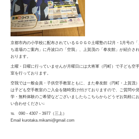
京都市内の小学校に配布されているＧＯＧＯ土曜塾の12月・1月号の「
ち道場のご案内」に丹波口の「空我」、上賀茂の「拳友館」が紹介さ
おります。
土曜・日曜に行っていませんが月曜日には大将軍（円町）で子ども空
室を行っております。
空我では一般会員・子供空手教室ともに、また拳友館（円町・上賀茂
は子ども空手教室のご入会を随時受け付けておりますので、ご質問や
学・無料体験のご希望などございましたらこちらからどうぞお気軽に
い合わせください↓
℡ 090－4307－3977（三上）
Email kurotaka.mikami@gmail.com