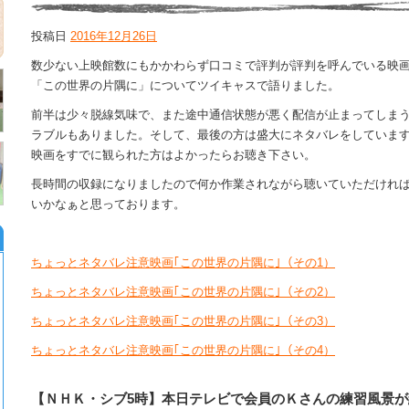
投稿日
2016年12月26日
数少ない上映館数にもかかわらず口コミで評判が評判を呼んでいる映
「この世界の片隅に」についてツイキャスで語りました。
前半は少々脱線気味で、また途中通信状態が悪く配信が止まってしま
ラブルもありました。そして、最後の方は盛大にネタバレをしていま
映画をすでに観られた方はよかったらお聴き下さい。
長時間の収録になりましたので何か作業されながら聴いていただけれ
いかなぁと思っております。
ちょっとネタバレ注意映画｢この世界の片隅に｣（その1）
ちょっとネタバレ注意映画｢この世界の片隅に｣（その2）
ちょっとネタバレ注意映画｢この世界の片隅に｣（その3）
ちょっとネタバレ注意映画｢この世界の片隅に｣（その4）
【ＮＨＫ・シブ5時】本日テレビで会員のＫさんの練習風景が