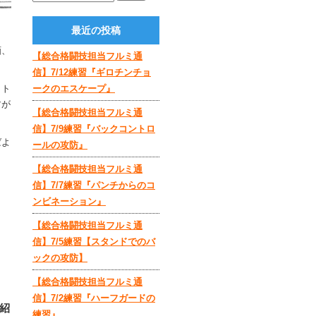
最近の投稿
画、
【総合格闘技担当フルミ通
信】7/12練習『ギロチンチョ
うト
ークのエスケープ』
すが
【総合格闘技担当フルミ通
信】7/9練習『バックコントロ
ばよ
ールの攻防』
【総合格闘技担当フルミ通
信】7/7練習『パンチからのコ
ンビネーション』
【総合格闘技担当フルミ通
信】7/5練習【スタンドでのバ
ックの攻防】
【総合格闘技担当フルミ通
信】7/2練習『ハーフガードの
紹
練習』