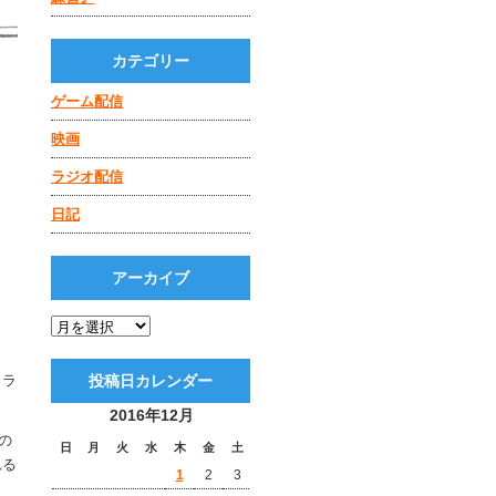
カテゴリー
ゲーム配信
映画
ラジオ配信
日記
アーカイブ
メラ
投稿日カレンダー
2016年12月
の
日
月
火
水
木
金
土
れる
1
2
3