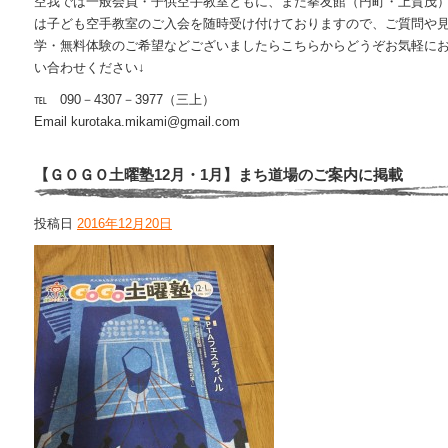
空我では一般会員・子供空手教室ともに、また拳友館（円町・上賀茂
は子ども空手教室のご入会を随時受け付けておりますので、ご質問や
学・無料体験のご希望などございましたらこちらからどうぞお気軽に
い合わせください↓
℡ 090－4307－3977（三上）
Email kurotaka.mikami@gmail.com
【ＧＯＧＯ土曜塾12月・1月】まち道場のご案内に掲載
投稿日
2016年12月20日