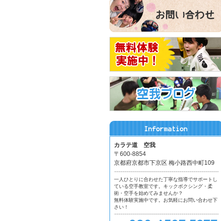
カラテ道 空我
〒600-8854
京都府京都市下京区 梅小路西中町109
一人ひとりに合わせた丁寧な指導でサポートし
ている空手教室です。キックボクシング・柔
術・空手を始めてみませんか？
無料体験実施中です。お気軽にお問い合わせ下
さい！