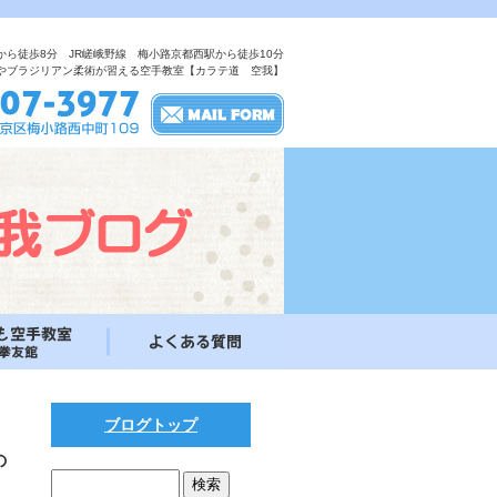
から徒歩8分 JR嵯峨野線 梅小路京都西駅から徒歩10分
やブラジリアン柔術が習える空手教室【カラテ道 空我】
ブログトップ
の