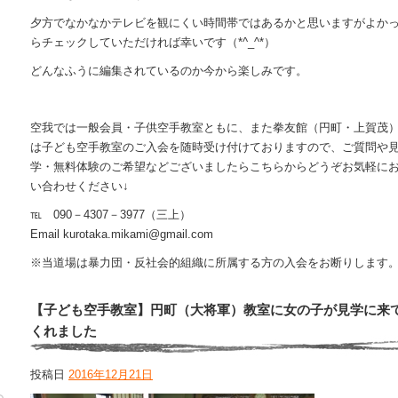
夕方でなかなかテレビを観にくい時間帯ではあるかと思いますがよか
らチェックしていただければ幸いです（*^_^*）
どんなふうに編集されているのか今から楽しみです。
空我では一般会員・子供空手教室ともに、また拳友館（円町・上賀茂
は子ども空手教室のご入会を随時受け付けておりますので、ご質問や
学・無料体験のご希望などございましたらこちらからどうぞお気軽に
い合わせください↓
℡ 090－4307－3977（三上）
Email kurotaka.mikami@gmail.com
※当道場は暴力団・反社会的組織に所属する方の入会をお断りします
【子ども空手教室】円町（大将軍）教室に女の子が見学に来
くれました
投稿日
2016年12月21日