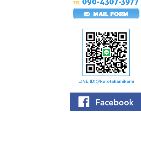
LINE ID:@kurotakamikami