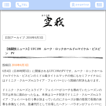
日別アーカイブ:
2016年6月3日
【格闘技ニュース】UFC199 ルーク・ロックホールドvsマイケル・ビスピ
ン PV
投稿日
2016年6月3日
6月4日（日本時間5日）に開催されるUFC199のPVです。ルーク・ロックホール
ドvsマイケル・ビスピンのミドル級タイトルマッチの他にもセミファイナルに
はドミニク・クルーズvsユライア・フェイバーという因縁の対決もあります。
ドミニク・クルーズとユライア・フェイバーがコーチを務めていたシーズンの
TUFは本当に面白かったなぁ。本来はコーチ対決でドミニク・クルーズvsユラ
イア・フェイバーを行う事が決まっていたのにクルーズが膝の怪我で長期の休
養を余儀なくされ、急遽代打として出場したへナン・バラオンがフェイバーに