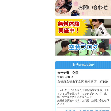
カラテ道 空我
〒600-8854
京都府京都市下京区 梅小路西中町109
一人ひとりに合わせた丁寧な指導でサポートし
ている空手教室です。キックボクシング・柔
術・空手を始めてみませんか？
無料体験実施中です。お気軽にお問い合わせ下
さい！