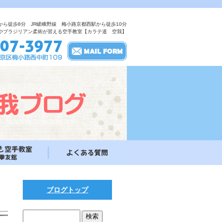
から徒歩8分 JR嵯峨野線 梅小路京都西駅から徒歩10分
やブラジリアン柔術が習える空手教室【カラテ道 空我】
ブログトップ