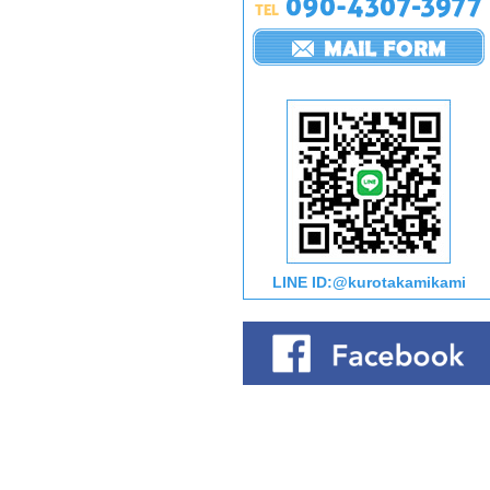
LINE ID:@kurotakamikami