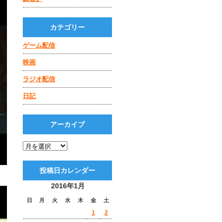
カテゴリー
ゲーム配信
映画
ラジオ配信
日記
アーカイブ
投稿日カレンダー
2016年1月
日
月
火
水
木
金
土
1
2