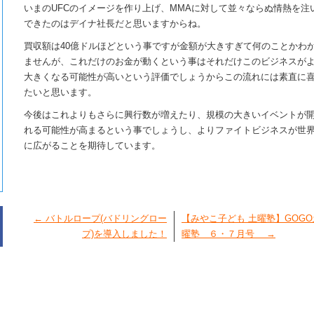
いまのUFCのイメージを作り上げ、MMAに対して並々ならぬ情熱を注
できたのはデイナ社長だと思いますからね。
買収額は40億ドルほどという事ですが金額が大きすぎて何のことかわ
ませんが、これだけのお金が動くという事はそれだけこのビジネスが
大きくなる可能性が高いという評価でしょうからこの流れには素直に
たいと思います。
今後はこれよりもさらに興行数が増えたり、規模の大きいイベントが
れる可能性が高まるという事でしょうし、よりファイトビジネスが世
に広がることを期待しています。
←
バトルロープ(バドリングロー
【みやこ子ども 土曜塾】GOGO
プ)を導入しました！
曜塾 ６・７月号
→