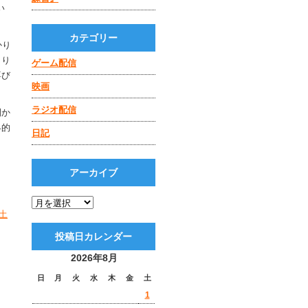
い
カテゴリー
かり
より
ゲーム配信
喜び
映画
ラジオ配信
開か
界的
日記
アーカイブ
土
投稿日カレンダー
2026年8月
日
月
火
水
木
金
土
1