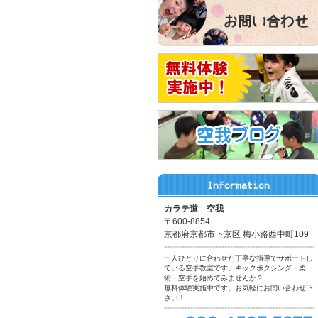
カラテ道 空我
〒600-8854
京都府京都市下京区 梅小路西中町109
一人ひとりに合わせた丁寧な指導でサポートし
ている空手教室です。キックボクシング・柔
術・空手を始めてみませんか？
無料体験実施中です。お気軽にお問い合わせ下
さい！