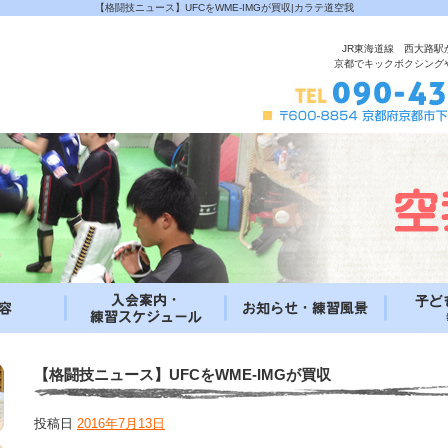
【格闘技ニュース】UFCをWME-IMGが買収|カラテ道空我
JR東海道線 西大路駅
京都でキックボクシング
【格闘技ニュース】UFCをWME-IMGが買収
投稿日
2016年7月13日