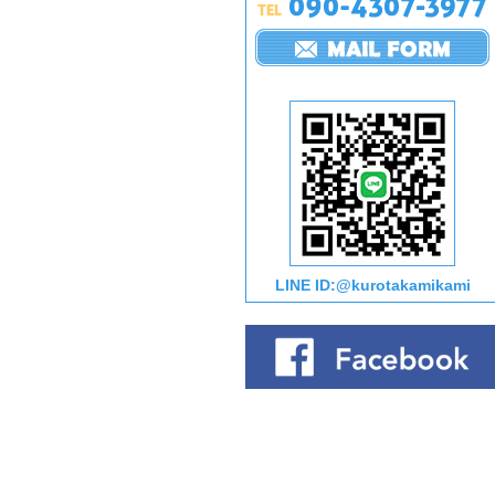
LINE ID:@kurotakamikami