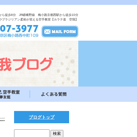
から徒歩8分 JR嵯峨野線 梅小路京都西駅から徒歩10分
やブラジリアン柔術が習える空手教室【カラテ道 空我】
ブログトップ