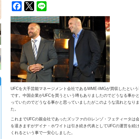
Facebook
Twitter
Line
UFCを大手芸能マネージメント会社であるWME-IMGが買収したという
です。中国企業がUFCを買うという噂もありましたのでどうなる事か
っていたのでどうなる事かと思っていましたがこのような流れとなり
た。
これまでUFCの親会社であったズッファのロレンゾ・フェティータは
を退きますがデイナ・ホワイトは引き続き代表としてUFCの運営を続
くれるという事で一安心しました。