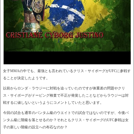
女子MMAの中でも、最強とも言われているクリス・サイボーグがUFCに参戦す
ることが決定したようです。
以前からロンダ・ラウジーに対戦を迫っていたのですが体重差の問題やクリ
ス・サイボーグがドーピング検査で不正が発覚したことなどからラウジーは対
戦するに値しないというようにコメントしていたと思います。
今回の試合も通常のバンタム級のウエイトでの試合ではないのですが、今後バ
ンタム級に階級を落とせるのか？それともクリス・サイボーグのUFC参戦は女
子の新しい階級の設立への布石なのか？