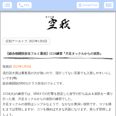
日別アーカイブ:
2025年1月6日
【総合格闘技担当フルミ通信】12/24練習『片足タックルからの攻防』
投稿日
2025年1月6日
流行語大賞は審査員の力が強いので、流行ってない言葉でも入賞しやすいらし
いです(噂)
総合格闘技(MMA)クラス担当のフルミです。
12/24(火)の練習では、MMAでの打撃を想定した攻守の打ち込み＆攻防を一通り
行った後、片足タックルからの攻防の練習でした。
片足タックルの攻防はシンプルなようで、なかなか奥深い攻防です。コツを掴
むまでは苦戦しますが、コツを掴めば大きな武器になります。焦らず習得しま
しょう。