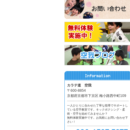
カラテ道 空我
〒600-8854
京都府京都市下京区 梅小路西中町109
一人ひとりに合わせた丁寧な指導でサポートし
ている空手教室です。キックボクシング・柔
術・空手を始めてみませんか？
無料体験実施中です。お気軽にお問い合わせ下
さい！