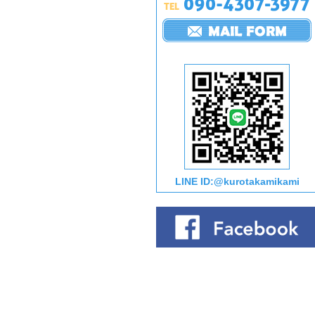
LINE ID:@kurotakamikami