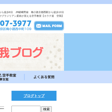
から徒歩8分 JR嵯峨野線 梅小路京都西駅から徒歩10分
やブラジリアン柔術が習える空手教室【カラテ道 空我】
ブログトップ