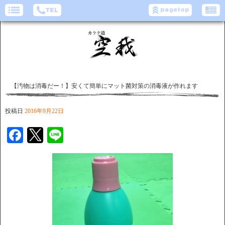
【汚物は消毒だー！】安くて簡単にマット菌対策の消毒液が作れます
投稿日
2016年9月22日
Facebook
Twitter
Line