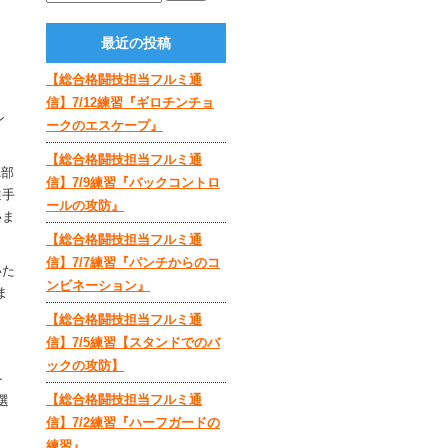
最近の投稿
【総合格闘技担当フルミ通
信】7/12練習『ギロチンチョ
ン
ークのエスケープ』
【総合格闘技担当フルミ通
A部
信】7/9練習『バックコントロ
選手
ールの攻防』
いま
【総合格闘技担当フルミ通
信】7/7練習『パンチからのコ
いた
ンビネーション』
ま
【総合格闘技担当フルミ通
信】7/5練習【スタンドでのバ
ックの攻防】
ト
【総合格闘技担当フルミ通
選
信】7/2練習『ハーフガードの
練習』