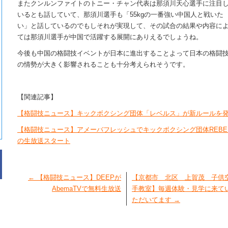
またクンルンファイトのトニー・チャン代表は那須川天心選手に注目
いるとも話していて、那須川選手も「55kgの一番強い中国人と戦いた
い」と話しているのでもしそれが実現して、その試合の結果や内容に
ては那須川選手が中国で活躍する展開にありえるでしょうね。
今後も中国の格闘技イベントが日本に進出することよって日本の格闘
の情勢が大きく影響されることも十分考えられそうです。
【関連記事】
【格闘技ニュース】キックボクシング団体「レベルス」が新ルールを
【格闘技ニュース】アメーバフレッシュでキックボクシング団体REBE
の生放送スタート
←
【格闘技ニュース】DEEPが
【京都市 北区 上賀茂 子供
AbemaTVで無料生放送
手教室】毎週体験・見学に来て
ただいてます
→