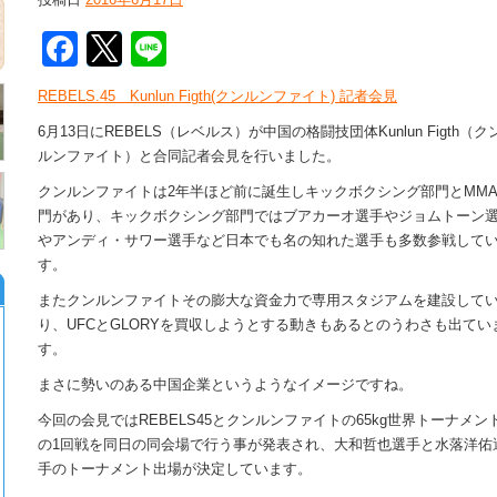
Facebook
Twitter
Line
REBELS.45 Kunlun Figth(クンルンファイト) 記者会見
6月13日にREBELS（レベルス）が中国の格闘技団体Kunlun Figth（ク
ルンファイト）と合同記者会見を行いました。
クンルンファイトは2年半ほど前に誕生しキックボクシング部門とMM
門があり、キックボクシング部門ではブアカーオ選手やジョムトーン
やアンディ・サワー選手など日本でも名の知れた選手も多数参戦して
す。
またクンルンファイトその膨大な資金力で専用スタジアムを建設して
り、UFCとGLORYを買収しようとする動きもあるとのうわさも出てい
す。
まさに勢いのある中国企業というようなイメージですね。
今回の会見ではREBELS45とクンルンファイトの65kg世界トーナメン
の1回戦を同日の同会場で行う事が発表され、大和哲也選手と水落洋佑
手のトーナメント出場が決定しています。