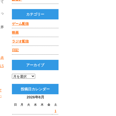
して
よっ
カテゴリー
ゲーム配信
技界
映画
ラジオ配信
日記
発表
アーカイブ
LS
投稿日カレンダー
空
い
2026年8月
日
月
火
水
木
金
土
1