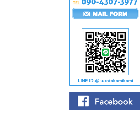
LINE ID:@kurotakamikami