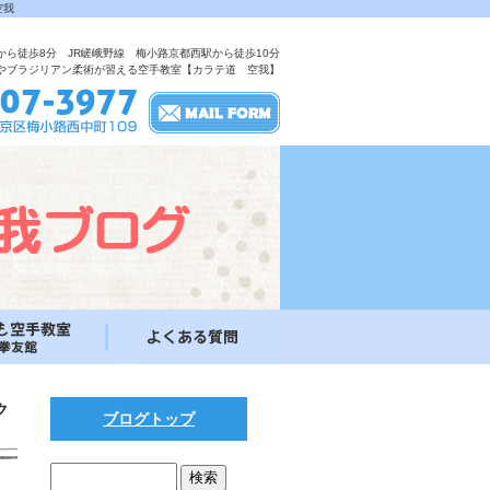
空我
から徒歩8分 JR嵯峨野線 梅小路京都西駅から徒歩10分
やブラジリアン柔術が習える空手教室【カラテ道 空我】
ク
ブログトップ