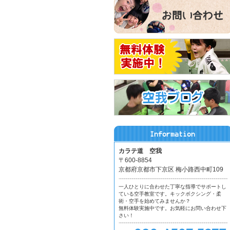
カラテ道 空我
〒600-8854
京都府京都市下京区 梅小路西中町109
一人ひとりに合わせた丁寧な指導でサポートし
ている空手教室です。キックボクシング・柔
術・空手を始めてみませんか？
無料体験実施中です。お気軽にお問い合わせ下
さい！