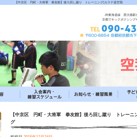
【中京区 円町・大将軍 拳友館】後ろ回し蹴り トレーニング|カラテ道空我
JR東海道線 西大路駅
京都でキックボクシング
【中京区 円町・大将軍 拳友館】後ろ回し蹴り トレーニ
グ
投稿日
2015年12月24日