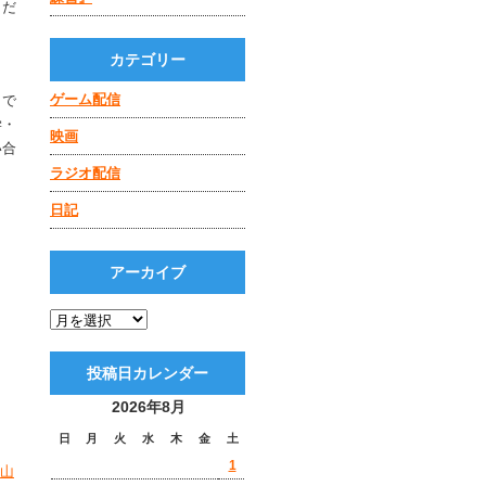
うだ
カテゴリー
ゲーム配信
）で
学・
映画
い合
ラジオ配信
日記
アーカイブ
投稿日カレンダー
2026年8月
日
月
火
水
木
金
土
1
 山