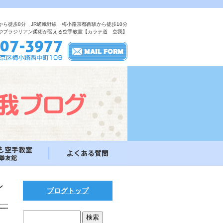
から徒歩8分 JR嵯峨野線 梅小路京都西駅から徒歩10分
やブラジリアン柔術が習える空手教室【カラテ道 空我】
ン
ブログトップ