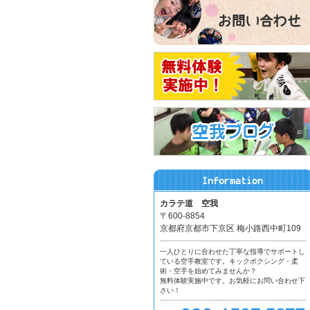
カラテ道 空我
〒600-8854
京都府京都市下京区 梅小路西中町109
一人ひとりに合わせた丁寧な指導でサポートし
ている空手教室です。キックボクシング・柔
術・空手を始めてみませんか？
無料体験実施中です。お気軽にお問い合わせ下
さい！