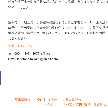
せっかく空手をやってるんだからかっこよく蹴れるようになってちょ
いよ～～(^_^)/
空我では一般会員・子供空手教室ともに、また拳友館（円町・上賀茂
は子供空手教室のご入会を随時受け付けておりますので、ご質問や見
無料体験のご希望などございましたらこちらからどうぞお気軽にお問
わせください↓
お問い合わせフォーム
℡ 090－4307－3977（三上）
Email kurotaka.mikami@gmail.com
←
年末格闘技 「RIZIN」全カー
大晦日格闘技
ド発表！
『KYOKUGEN2015』魔裟斗 vs