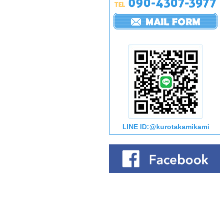
LINE ID:@kurotakamikami