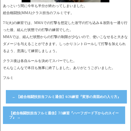
あっという間に今年も半分が終わってしまいました。
総合格闘技(MMA)クラス担当のフルミです。
7/1(火)の練習では、MMAでの打撃を想定した攻守の打ち込み＆攻防を一通り行
った後、組んだ状態での打撃の練習でした。
MMAでは、組んだ状態からの打撃の制限が少ないので、使いこなせると大きな
ダメージを与えることができます。しっかりコントロールして打撃を加えられ
るよう、意識して練習しましょう。
クラス後は各自ルールを決めてスパーでした。
そんなこんなで本日も無事に終了しました。ありがとうございました。
フルミ
←
【総合格闘技担当フルミ通信】6/26練習『変形の肩固めの入り方』
【総合格闘技担当フルミ通信】7/3練習『ハーフガード下からのスイー
プ』
→