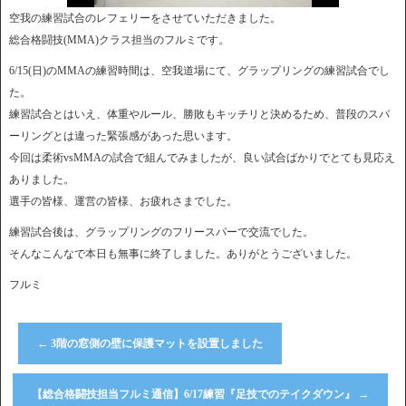
空我の練習試合のレフェリーをさせていただきました。
総合格闘技(MMA)クラス担当のフルミです。
6/15(日)のMMAの練習時間は、空我道場にて、グラップリングの練習試合でし
た。
練習試合とはいえ、体重やルール、勝敗もキッチリと決めるため、普段のスパ
ーリングとは違った緊張感があった思います。
今回は柔術vsMMAの試合で組んでみましたが、良い試合ばかりでとても見応え
ありました。
選手の皆様、運営の皆様、お疲れさまでした。
練習試合後は、グラップリングのフリースパーで交流でした。
そんなこんなで本日も無事に終了しました。ありがとうございました。
フルミ
←
3階の窓側の壁に保護マットを設置しました
【総合格闘技担当フルミ通信】6/17練習『足技でのテイクダウン』
→