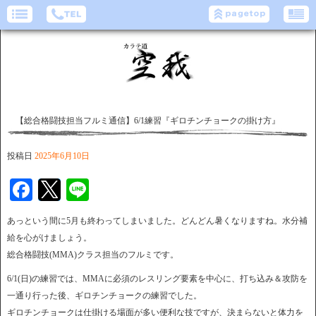
【総合格闘技担当フルミ通信】6/1練習『ギロチンチョークの掛け方』
投稿日
2025年6月10日
Facebook
Twitter
Line
あっという間に5月も終わってしまいました。どんどん暑くなりますね。水分補
給を心がけましょう。
総合格闘技(MMA)クラス担当のフルミです。
6/1(日)の練習では、MMAに必須のレスリング要素を中心に、打ち込み＆攻防を
一通り行った後、ギロチンチョークの練習でした。
ギロチンチョークは仕掛ける場面が多い便利な技ですが、決まらないと体力を