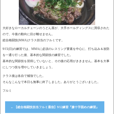
大好きなローカルチェーンのうどん屋が、大手ホールディングスに買収された
ので、今後の動向に目が離せません。
総合格闘技(MMA)クラス担当のフルミです。
9/15(日)の練習では、MMAに必須のレスリング要素を中心に、打ち込み＆攻防
を一通り行った後、基本的な関節技の練習でした。
基本的な関節技を習得していないと、その後の応用がききません。基本を大事
にしつつ技を増やしていきましょう。
クラス後は各自で補強でした。
そんなこんなで本日も無事に終了しました。ありがとうございました。
フルミ
←
【総合格闘技担当フルミ通信】9/12練習『膝十字固めの練習』