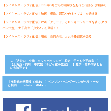
【ツイキャス・ラジオ配信】2016年3月ごろの格闘技をあれこれ語る【雑談枠】
【ツイキャス・ラジオ配信】映画「桐島、部活やめるってよ」を語る回
【ツイキャス・ラジオ配信】映画「クリード」とロッキーシリーズを語る(ネタ
バレ注意) 女子高生「少女A」初登場！！
【ツイキャス・ラジオ配信】映画「百円の恋」と女子格闘技を語る
←
【丹波口 空我（キックボクシング・柔術・子ども空手教室）】
【上賀茂・円町 拳友館（子ども空手教室） 】見学・無料体験とも
に大歓迎です
【海外総合格闘技（MMA）】ベンソン・ヘンダーソンがベラトール
と契約！ Bellator MMA
→