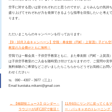
空手に対する思いは皆それぞれだと思うのですが、よりみんなの気持
盛り上げてそれぞれが力を発揮できるような指導を目指したいと考え
ります。
ただいまこちらのキャンペーンを行っております↓
【9・10月入会キャンペーン】空我・拳友館（円町・上賀茂）子ども空
教室の入会費がともに無料！
空我では一般会員・子供空手教室ともに、また拳友館（円町・上賀茂
は子供空手教室のご入会を随時受け付けておりますので、ご質問や見
無料体験のご希望などございましたらこちらからどうぞお気軽にお問
わせください↓
℡ 090－4307－3977（三上）
Email kurotaka.mikami@gmail.com
←
【格闘技ニュース】ロンダー・
11月6日にリングに戻ってくる
ラウジーがUFC207で復活！
ー・パッキャオのトレーニング