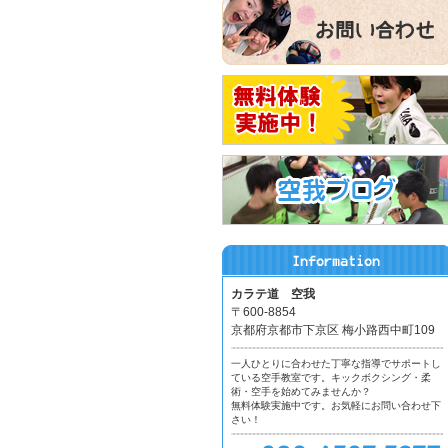
カラテ道 空我
〒600-8854
京都府京都市下京区 梅小路西中町109
一人ひとりに合わせた丁寧な指導でサポートし
ている空手教室です。キックボクシング・柔
術・空手を始めてみませんか？
無料体験実施中です。お気軽にお問い合わせ下
さい！