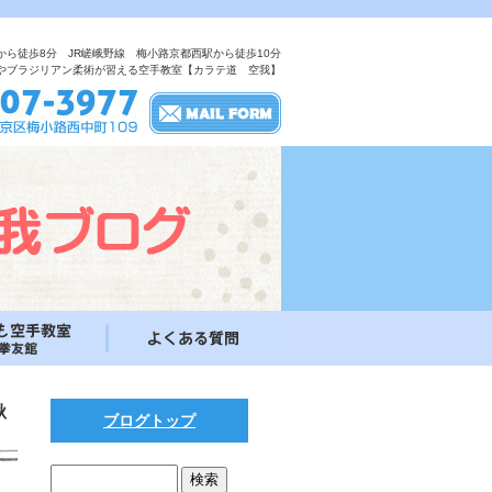
から徒歩8分 JR嵯峨野線 梅小路京都西駅から徒歩10分
やブラジリアン柔術が習える空手教室【カラテ道 空我】
秋
ブログトップ