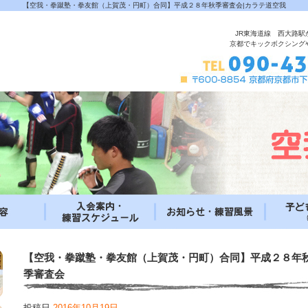
【空我・拳蹴塾・拳友館（上賀茂・円町）合同】平成２８年秋季審査会|カラテ道空我
JR東海道線 西大路駅
京都でキックボクシング
【空我・拳蹴塾・拳友館（上賀茂・円町）合同】平成２８年
季審査会
投稿日
2016年10月19日