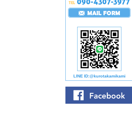
LINE ID:@kurotakamikami