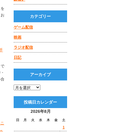
ちを
てお
カテゴリー
ゲーム配信
映画
ラジオ配信
手
日記
）で
学・
アーカイブ
い合
投稿日カレンダー
2026年8月
日
月
火
水
木
金
土
マニ
1
→